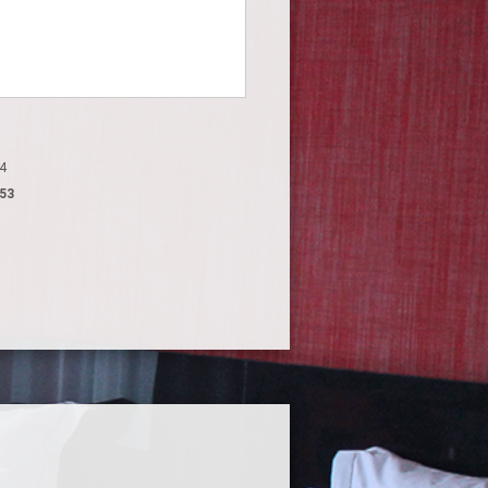
94
253