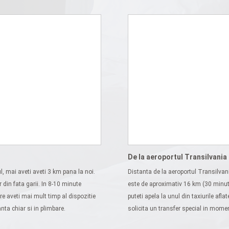
De la aeroportul Transilvania
, mai aveti aveti 3 km pana la noi.
Distanta de la aeroportul Transilvan
in fata garii. In 8-10 minute
este de aproximativ 16 km (30 minute
are aveti mai mult timp al dispozitie
puteti apela la unul din taxiurile afla
anta chiar si in plimbare.
solicita un transfer special in momen