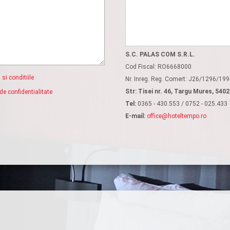
S.C. PALAS COM S.R.L.
Cod Fiscal: RO6668000
 si conditiile
Nr. Inreg. Reg. Comert: J26/1296/19
Str: Tisei nr. 46, Targu Mures, 540
 de confidentialitate
Tel:
0365 - 430.553 / 0752 - 025.433
E-mail:
office@hoteltempo.ro