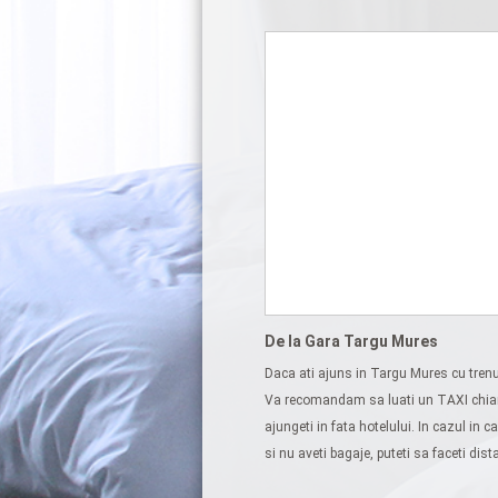
De la Gara Targu Mures
Daca ati ajuns in Targu Mures cu trenul
Va recomandam sa luati un TAXI chiar d
ajungeti in fata hotelului. In cazul in c
si nu aveti bagaje, puteti sa faceti dist