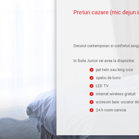
Preturi cazare (mic dejun 
Decorul contemporan si confortul asigur
In Suite Junior vei avea la dispozitie:
pat twin sau king size
spatiu de lucru
LED TV
internet wireless gratuit
accesorii baie: uscator d
24 h room service